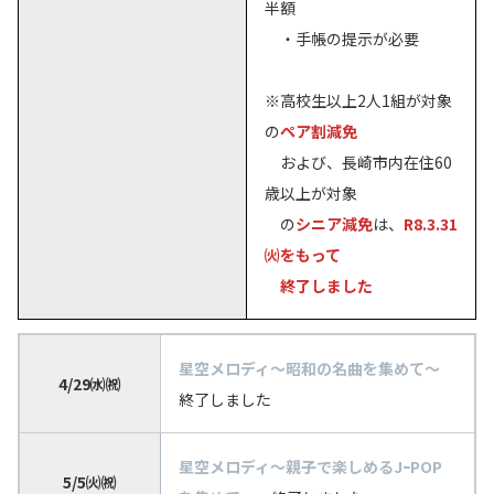
半額
・手帳の提示が必要
※高校生以上2人1組が対象
の
ペア割減免
および、長崎市内在住60
歳以上が対象
の
シニア減免
は、
R8.3.31
㈫をもって
終了しました
星空メロディ～昭和の名曲を集めて～
4/29㈬㈷
終了しました
星空メロディ～親子で楽しめるJｰPOP
5/5㈫㈷