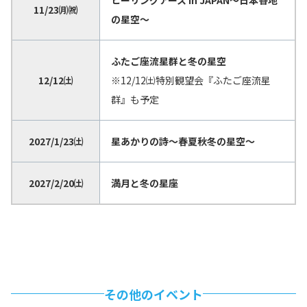
11/23㈪㈷
の星空～
ふたご座流星群と冬の星空
12/12㈯
※12/12㈯特別観望会『ふたご座流星
群』も予定
2027/1/23㈯
星あかりの詩～春夏秋冬の星空～
2027/2/20㈯
満月と冬の星座
その他のイベント