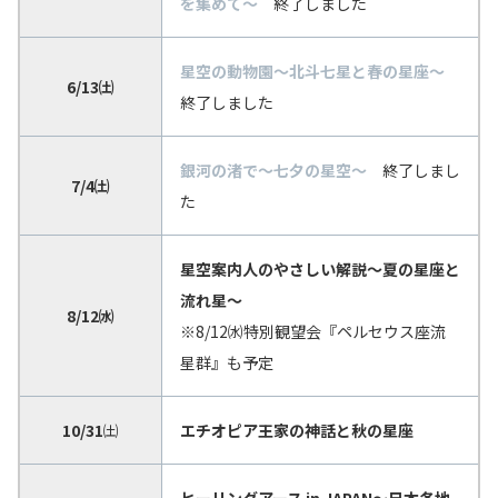
を集めて～
終了しました
星空の動物園～北斗七星と春の星座～
6/13㈯
終了しました
銀河の渚で～七夕の星空～
終了しまし
7/4㈯
た
星空案内人のやさしい解説～夏の星座と
流れ星～
8/12㈬
※8/12㈬特別観望会『ペルセウス座流
星群』も予定
10/31
㈯
エチオピア王家の神話と秋の星座
ヒーリングアース in JAPAN～日本各地