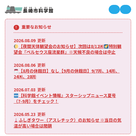
長崎市科
長
重要なお知らせ
2026.08.09
更新
【夜間天体観望会のお知らせ】次回は8/12㈬
特別観
望会『ペルセウス座流星群』※天候不良の場合は中止
2026.08.06
更新
【8月の休館日】なし【9月の休館日】9/7㈪、14㈪、
24㈭、28㈪
2026.07.03
更新
【科学館イベント情報』スターシップニュース夏号
（7-9月）をチェック！
2026.05.23
更新
ふしぎタワー（アスレチック）のお知らせ ※当日の気
温が高い場合は閉鎖