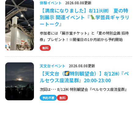
体験イベント
2026.08.08更新
【満席になりました】8/11㈫㈷ 夏の特
別展示 関連イベント『
学芸員ギャラリ
ートーク』
参加者には「展示室チケット」と「夏の特別企画 招待
券」プレゼント！※開催日の1か月前から予約開始
無料
天文台イベント
2026.08.08更新
【天文台（
特別観望会）】8/12㈬『ペ
ルセウス座流星群』20:00-23:00
次回は･･･ 8/12㈬ 特別観望会『ペルセウス座流星群』
予約不要
無料