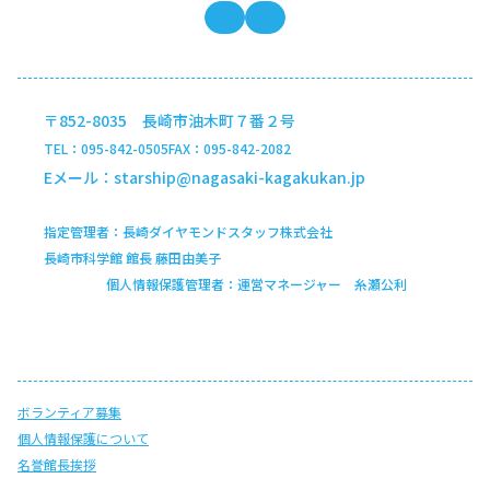
長崎市科学館の公式x
インスタグラム
〒852-8035 長崎市油木町７番２号
TEL
095-842-0505
FAX
095-842-2082
Eメール
starship@nagasaki-kagakukan.jp
指定管理者
長崎ダイヤモンドスタッフ株式会社
長崎市科学館 館長 藤田由美子
個人情報保護管理者
運営マネージャー 糸瀬公利
ボランティア募集
個人情報保護について
名誉館長挨拶