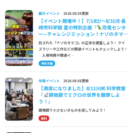
展示イベント
2026.08.09更新
【イベント開催中！】7/18㈯～8/31㈪ 長
崎市科学館 夏の特別企画『
恐竜センタ
ー∼チャレンジミッション！ナゾのタマ…
託された『ナゾのタマゴ』の正体を調査しよう！ クイ
ズラリーや工作などの関連イベントもチェックしよう！
入場特典や関連イ…
予約不要
体験イベント
2026.08.08更新
【満席になりました】8/11㈫㈷ 科学教室
『
顕微鏡でミクロの世界を観察しよ
う！』
顕微鏡で小さないきものを探してみよう！
無料