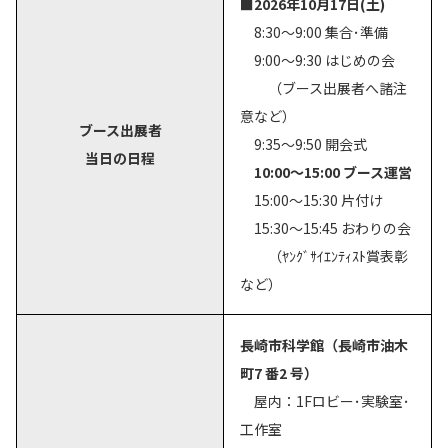
■2026年10月17日(土)
8:30～9:00 集合･準備
9:00～9:30 はじめの会
（ブース出展者へ諸注
意など）
ブース出展者
9:35～9:50 開会式
当日の日程
10:00～15:00 ブース運営
15:00～15:30 片付け
15:30～15:45 おわりの会
（ﾔﾝｸﾞｻｲｴﾝﾃｨｽﾄ賞表彰
など）
長崎市科学館（長崎市油木
町7 番2 号）
屋内：1Fロビー･実験室･
工作室