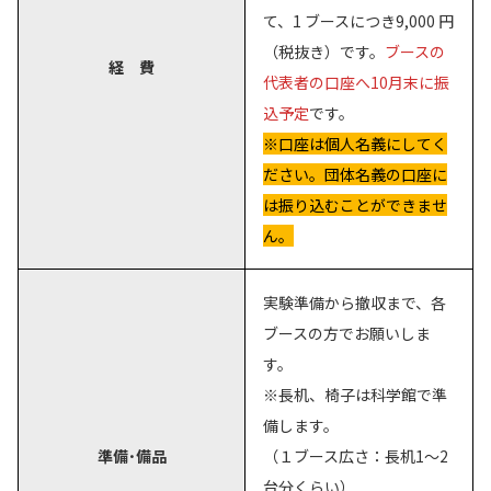
て、1 ブースにつき9,000 円
（税抜き）です。
ブースの
経 費
代表者の口座へ10月末に振
込予定
です。
※口座は個人名義にしてく
ださい。団体名義の口座に
は振り込むことができませ
ん。
実験準備から撤収まで、各
ブースの方でお願いしま
す。
※長机、椅子は科学館で準
備します。
準備･備品
（１ブース広さ：長机1～2
台分くらい）