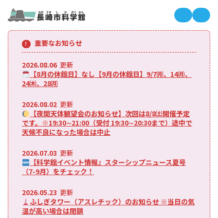
長崎市科
長
重要なお知らせ
2026.08.06
更新
【8月の休館日】なし【9月の休館日】9/7㈪、14㈪、
24㈭、28㈪
2026.08.02
更新
【夜間天体観望会のお知らせ】次回は8/8㈯開催予定
です。※19:30∼21:00（受付 19:30∼20:30まで）途中で
天候不良になった場合は中止
2026.07.03
更新
【科学館イベント情報』スターシップニュース夏号
（7-9月）をチェック！
2026.05.23
更新
ふしぎタワー（アスレチック）のお知らせ ※当日の気
温が高い場合は閉鎖