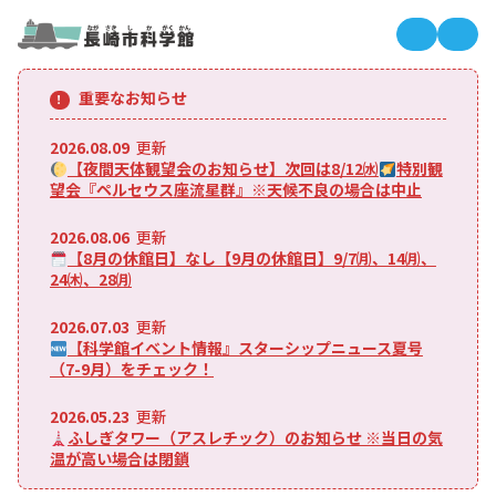
長崎市科
長
重要なお知らせ
2026.08.09
更新
【夜間天体観望会のお知らせ】次回は8/12㈬
特別観
望会『ペルセウス座流星群』※天候不良の場合は中止
2026.08.06
更新
【8月の休館日】なし【9月の休館日】9/7㈪、14㈪、
24㈭、28㈪
2026.07.03
更新
【科学館イベント情報』スターシップニュース夏号
（7-9月）をチェック！
2026.05.23
更新
ふしぎタワー（アスレチック）のお知らせ ※当日の気
温が高い場合は閉鎖