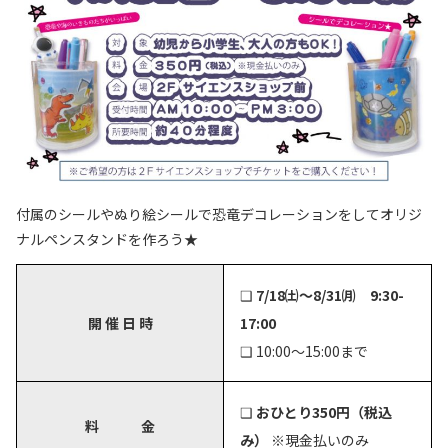
付属のシールやぬり絵シールで恐竜デコレーションをしてオリジ
ナルペンスタンドを作ろう★
❑
7/18㈯～8/31㈪ 9:30-
開 催 日 時
17:00
❑ 10:00～15:00まで
❑
おひとり350円（税込
料 金
み）
※現金払いのみ