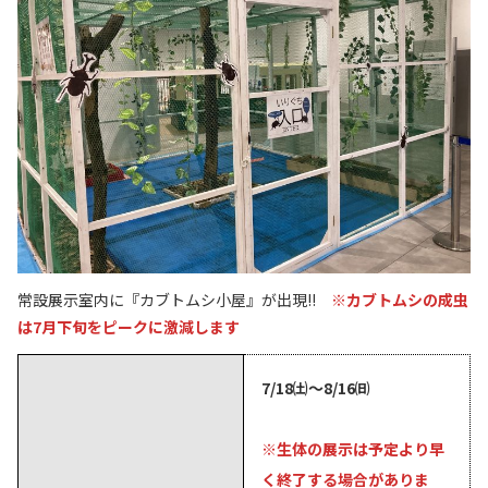
常設展示室内に『カブトムシ小屋』が出現!!
※カブトムシの
成虫
は7月下旬をピークに激減します
7/18㈯～8/16㈰
※生体の展示は予定より早
く終了する場合がありま