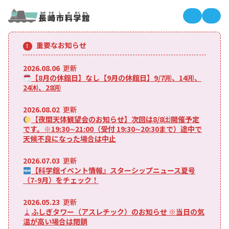
長崎市科
長
重要なお知らせ
2026.08.06
更新
【8月の休館日】なし【9月の休館日】9/7㈪、14㈪、
24㈭、28㈪
2026.08.02
更新
【夜間天体観望会のお知らせ】次回は8/8㈯開催予定
です。※19:30∼21:00（受付 19:30∼20:30まで）途中で
天候不良になった場合は中止
2026.07.03
更新
【科学館イベント情報』スターシップニュース夏号
（7-9月）をチェック！
2026.05.23
更新
ふしぎタワー（アスレチック）のお知らせ ※当日の気
温が高い場合は閉鎖