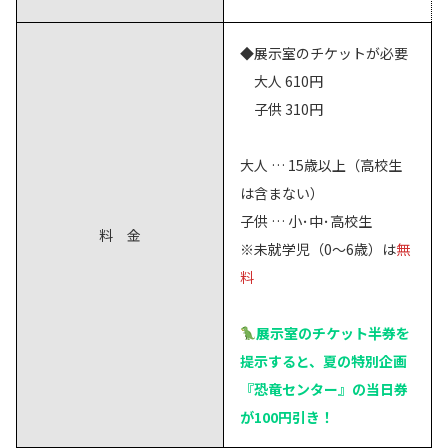
◆展示室のチケットが必要
大人 610円
子供 310円
大人 … 15歳以上（高校生
は含まない）
子供 … 小･中･高校生
料 金
※未就学児（0～6歳）は
無
料
展示室のチケット半券を
提示すると、夏の特別企画
『恐竜センター』の当日券
が100円引き！