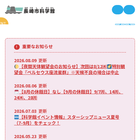
長崎市科
長
ENT
ベント
重要なお知らせ
2026.08.09
更新
【夜間天体観望会のお知らせ】次回は8/12㈬
特別観
望会『ペルセウス座流星群』※天候不良の場合は中止
2026.08.06
更新
【8月の休館日】なし【9月の休館日】9/7㈪、14㈪、
24㈭、28㈪
2026.07.03
更新
【科学館イベント情報』スターシップニュース夏号
（7-9月）をチェック！
2026.05.23
更新