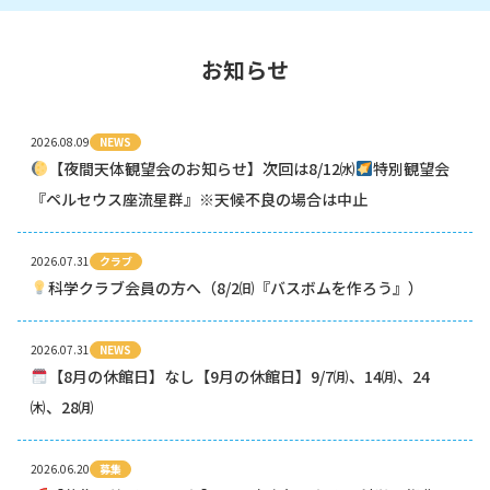
お知らせ
2026.08.09
NEWS
【夜間天体観望会のお知らせ】次回は8/12㈬
特別観望会
『ペルセウス座流星群』※天候不良の場合は中止
2026.07.31
クラブ
科学クラブ会員の方へ（8/2㈰『バスボムを作ろう』）
2026.07.31
NEWS
【8月の休館日】なし【9月の休館日】9/7㈪、14㈪、24
㈭、28㈪
2026.06.20
募集