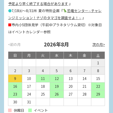
予定より早く終了する場合があります
』
●
7/18㈯～8/31㈪ 夏の特別企画『
恐竜センター∼チャレ
ンジミッション！ナゾのタマゴを調査せよ！∼
』
■
市内小5団体見学（午前中プラネタリウム貸切）※対象日
はイベントカレンダー参照
2026年8月
<前の月
次の月>
日
月
火
水
木
金
土
1
2
3
4
5
6
7
8
9
10
11
12
13
14
15
16
17
18
19
20
21
22
23
24
25
26
27
28
29
30
31
休館日
イベント