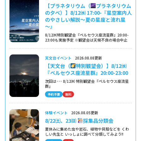
【プラネタリウム（
プラネタリウム
の夕べ）】8/12㈬ 17:00-『星空案内人
のやさしい解説～夏の星座と流れ星
～』
8/12㈬特別観望会『ペルセウス座流星群』20:00-
23:00も実施予定 ※観望会は天候不良の場合中止
天文台イベント
2026.08.08更新
【天文台（
特別観望会）】8/12㈬
『ペルセウス座流星群』20:00-23:00
次回は･･･ 8/12㈬ 特別観望会『ペルセウス座流星
群』
予約不要
無料
体験イベント
2026.08.05更新
8/22㈯、23㈰
採集品分類会
夏休みに集めた虫や岩石、植物や貝殻などを くわ
しい先生と いっしょに調べて分類してみよう!!