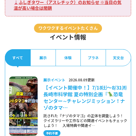
ふしぎタワー（アスレチック）のお知らせ ※当日の気
温が高い場合は閉鎖
ワクワクするイベントたくさん
イベント情報
すべて
展示
体験
プラネ
天文台
展示イベント
2026.08.09更新
【イベント開催中！】7/18㈯～8/31㈪
長崎市科学館 夏の特別企画『
恐竜
センター∼チャレンジミッション！ナ
ゾのタマ…
託された『ナゾのタマゴ』の正体を調査しよう！
クイズラリーや工作などの関連イベントもチェック
しよう！ 入場特典や関連イ…
予約不要